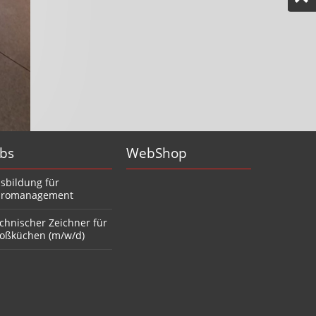
obs
WebShop
sbildung für
romanagement
chnischer Zeichner für
oßküchen (m/w/d)