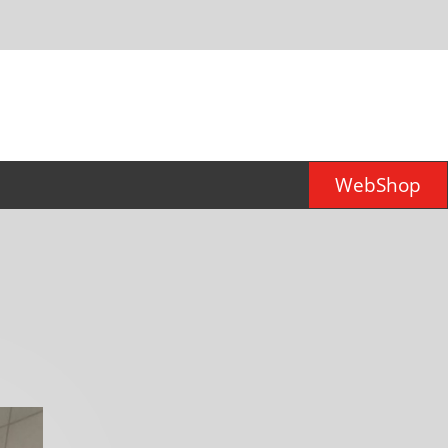
WebShop
er für
d)