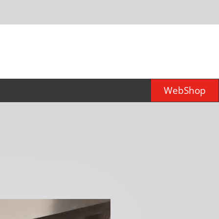
WebShop
er für
d)