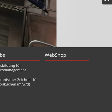
obs
WebShop
sbildung für
romanagement
chnischer Zeichner für
oßküchen (m/w/d)