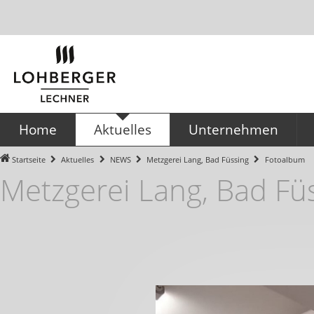
Home
Aktuelles
Unternehmen
NEWS
Ansprechpartner
Startseite
Aktuelles
NEWS
Metzgerei Lang, Bad Füssing
Fotoalbum
Metzgerei Lang, Bad Fü
e-Katalog für Hotel- und
Gastronomiebedarf
Partner