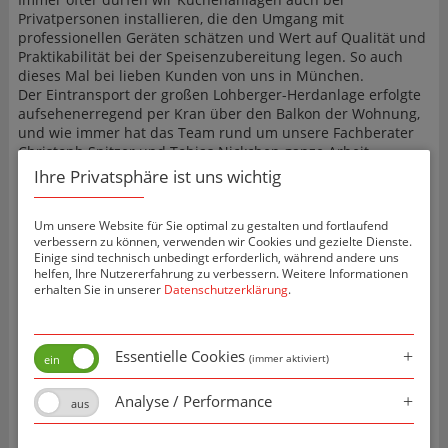
Privatpersonen installieren, die den Umgang mit
professionellen Geräten schätzen und Wert auf Qualität und
Praktikabilität bei der Speisenzubereitung legen. So auch
dieses Mal bei lieben Kunden von uns in München.
Der Eintransport der großen Lohberger-Herdanlage erfolgte
aufsehenerregend per Kran über den Balkon der Wohnung,
und wie immer hat das Team rund um unsere Fachberater
Christoph Spitzer und Tobias Nickchen ganze Arbeit
geleistet.
Ihre Privatsphäre ist uns wichtig
Wir bedanken uns für das entgegengebrachte Vertrauen und
wünschen viel Freude mit der neuen Küche.
Um unsere Website für Sie optimal zu gestalten und fortlaufend
Vielen Dank auch an unsere Partner bei diesem Projekt:
verbessern zu können, verwenden wir Cookies und gezielte Dienste.
Lohberger Küchen Competence Center, Degrotec-Wamsler,
Einige sind technisch unbedingt erforderlich, während andere uns
sowie allen beteiligten Mitarbeitern und Helfern.
helfen, Ihre Nutzererfahrung zu verbessern. Weitere Informationen
erhalten Sie in unserer
Datenschutzerklärung
.
Essentielle Cookies
(immer aktiviert)
Analyse / Performance