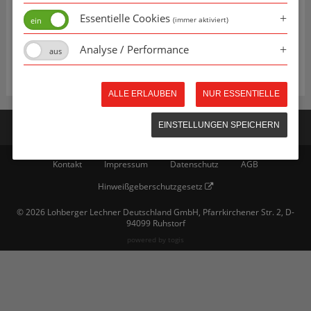
Essentielle Cookies
(immer aktiviert)
Analyse / Performance
ALLE ERLAUBEN
NUR ESSENTIELLE
EINSTELLUNGEN SPEICHERN
Kontakt
Impressum
Datenschutz
AGB
Hinweißgeberschutzgesetz
© 2026 Lohberger Lechner Deutschland GmbH, Pfarrkirchener Str. 2, D-
94099 Ruhstorf
powered by
togis