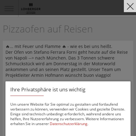
Pizzaofen auf Reisen
🔥... mit Feuer und Flamme 🔥 - wie es bei uns heißt.
Der Ofen von Stefano Ferrara Forni geht heute auf die Reise
von Napoli --> nach München. Das 3 Tonnen schwere
Schmuckstück wird am Donnerstag in der Motorworld
ankommen und an seinen Platz gestellt. Unser Team um
Projektleiter Armin Hofmann wünscht buon viaggio!
Ihre Privatsphäre ist uns wichtig
Um unsere Website für Sie optimal zu gestalten und fortlaufend
verbessern zu können, verwenden wir Cookies und gezielte Dienste.
Einige sind technisch unbedingt erforderlich, während andere uns
helfen, Ihre Nutzererfahrung zu verbessern. Weitere Informationen
erhalten Sie in unserer
Datenschutzerklärung
.