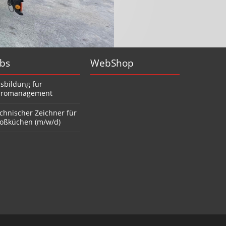
obs
WebShop
sbildung für
romanagement
chnischer Zeichner für
oßküchen (m/w/d)