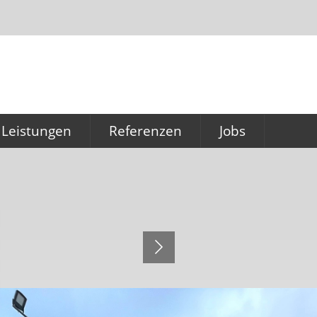
Leistungen
Referenzen
Jobs
Konzeption & Planung
Referenzen
Ausbildung für
Büromanagement
Küchentechnik
Technischer Zeichn
Großküchen (m/w/
Gastronomiebedarf
Service & Montage
Hygieneservice