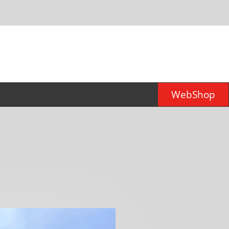
WebShop
er für
d)