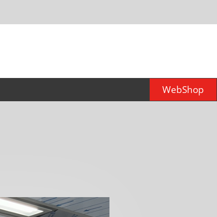
WebShop
er für
d)