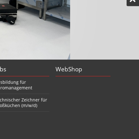
obs
WebShop
sbildung für
romanagement
chnischer Zeichner für
oßküchen (m/w/d)