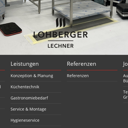
Leistungen
Referenzen
J
Konzeption & Planung
Referenzen
Au
Bü
d
Küchentechnik
Te
Gr
Gastronomiebedarf
Service & Montage
Hygieneservice