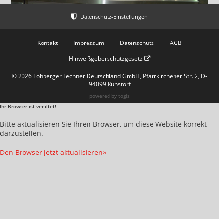
Kontakt
Impressum
Datenschutz
AGB
Hinweißgeberschutzgesetz
© 2026 Lohberger Lechner Deutschland GmbH, Pfarrkirchener Str. 2, D-
94099 Ruhstorf
powered by
togis
Ihr Browser ist veraltet!
Bitte aktualisieren Sie Ihren Browser, um diese Website korrekt
darzustellen.
Den Browser jetzt aktualisieren
×