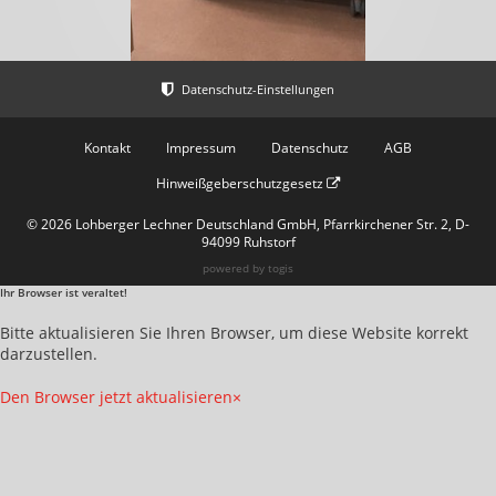
Kontakt
Impressum
Datenschutz
AGB
Hinweißgeberschutzgesetz
© 2026 Lohberger Lechner Deutschland GmbH, Pfarrkirchener Str. 2, D-
94099 Ruhstorf
powered by
togis
Ihr Browser ist veraltet!
Bitte aktualisieren Sie Ihren Browser, um diese Website korrekt
darzustellen.
Den Browser jetzt aktualisieren
×