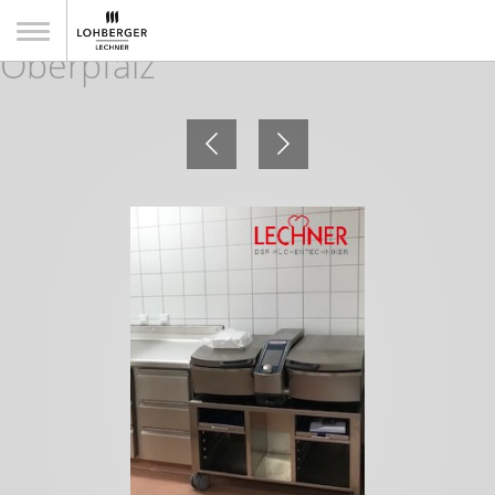
Klinikum Neumarkt i. d.
Oberpfalz