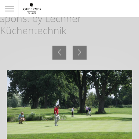
7. Golf WM der Gastronomie
spons. by Lechner
Küchentechnik