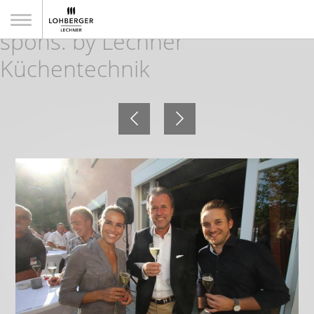
7. Golf WM der Gastronomie
spons. by Lechner
Küchentechnik