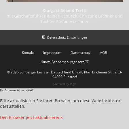
Stargast Roland Trettl
mit Geschäftsführer Rainer Hanusch, Christine Lechner und
Tochter Stefanie Lechner
Kontakt
Impressum
Datenschutz
AGB
Hinweißgeberschutzgesetz
© 2026 Lohberger Lechner Deutschland GmbH, Pfarrkirchener Str. 2, D-
94099 Ruhstorf
powered by
togis
Ihr Browser ist veraltet!
Bitte aktualisieren Sie Ihren Browser, um diese Website korrekt
darzustellen.
Den Browser jetzt aktualisieren
×