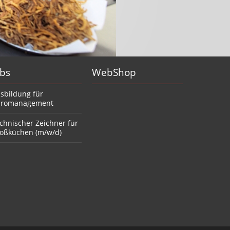
obs
WebShop
sbildung für
romanagement
chnischer Zeichner für
oßküchen (m/w/d)