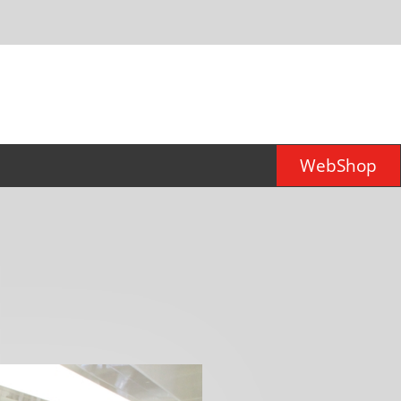
WebShop
er für
d)