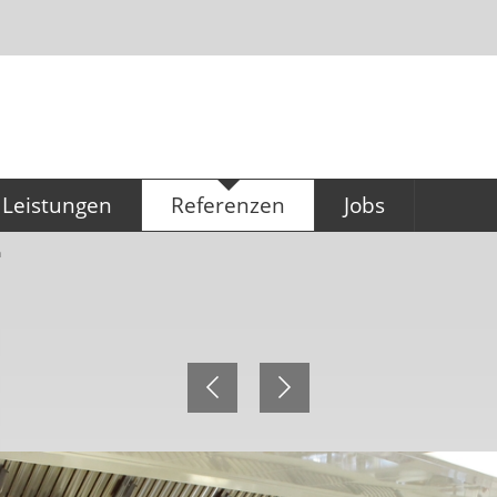
Leistungen
Referenzen
Jobs
Konzeption & Planung
Referenzen
Ausbildung für
m
Büromanagement
Küchentechnik
Technischer Zeichn
Großküchen (m/w/
Gastronomiebedarf
Service & Montage
Hygieneservice