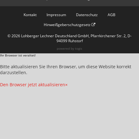
Kontakt
Impressum
Datenschutz
AGB
Hinweißgeberschutzgesetz
© 2026 Lohberger Lechner Deutschland GmbH, Pfarrkirchener Str. 2, D-
94099 Ruhstorf
powered by
togis
Ihr Browser ist veraltet!
Bitte aktualisieren Sie Ihren Browser, um diese Website korrekt
darzustellen.
Den Browser jetzt aktualisieren
×