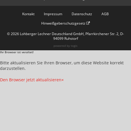
Kontakt
Impressum
Datenschutz
AGB
Hinweißgeberschutzgesetz
© 2026 Lohberger Lechner Deutschland GmbH, Pfarrkirchener Str. 2, D-
94099 Ruhstorf
powered by
togis
Ihr Browser ist veraltet!
Bitte aktualisieren Sie Ihren Browser, um diese Website korrekt
darzustellen.
Den Browser jetzt aktualisieren
×