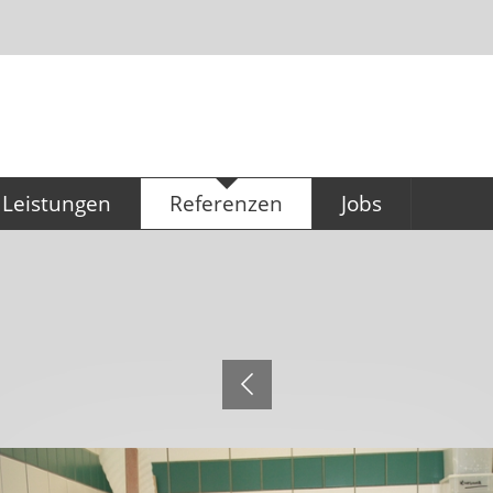
Leistungen
Referenzen
Jobs
Konzeption & Planung
Referenzen
Ausbildung für
Büromanagement
Küchentechnik
Technischer Zeichn
Großküchen (m/w/
Gastronomiebedarf
Service & Montage
Hygieneservice