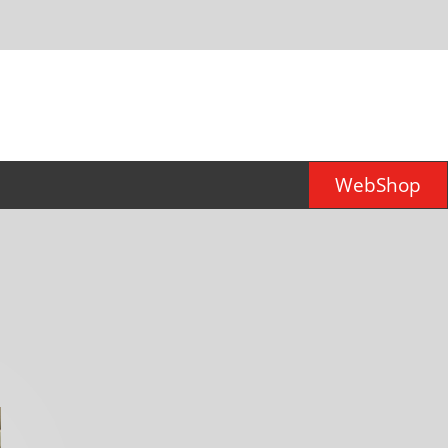
WebShop
er für
d)