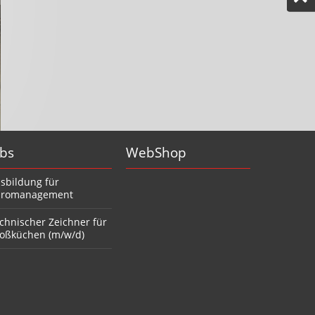
obs
WebShop
sbildung für
romanagement
chnischer Zeichner für
oßküchen (m/w/d)