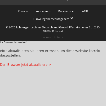
Kontakt
Impressum
Datenschutz
AGB
Hinweißgeberschutzgesetz
© 2026 Lohberger Lechner Deutschland GmbH, Pfarrkirchener Str. 2, D-
94099 Ruhstorf
powered by
togis
Ihr Browser ist veraltet!
Bitte aktualisieren Sie Ihren Browser, um diese Website korrekt
darzustellen.
Den Browser jetzt aktualisieren
×