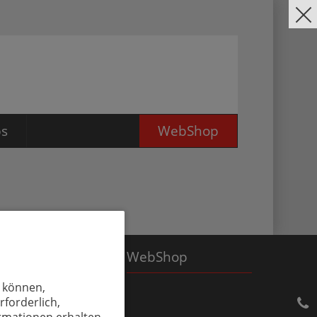
bs
WebShop
ildung für
omanagement
nischer Zeichner für
ßküchen (m/w/d)
obs
WebShop
u können,
sbildung für
romanagement
rforderlich,
ormationen erhalten