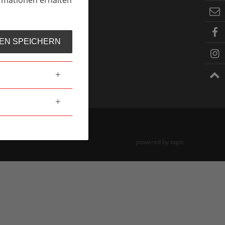
chnischer Zeichner für
oßküchen (m/w/d)
EN SPEICHERN
powered by
togis