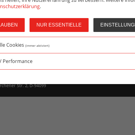
Te
nschutzerklärung
.
Gr
Gastronomiebedarf
Service & Montage
LAUBEN
NUR ESSENTIELLE
EINSTELLUNG
Hygieneservice
lle Cookies
(immer aktiviert)
 / Performance
Hinweißgeberschutzgesetz
chener Str. 2, D-94099