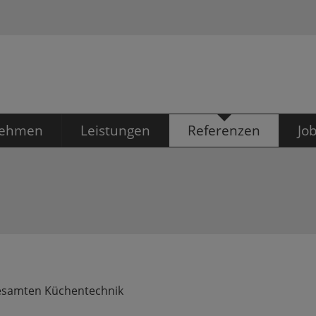
nehmen
Leistungen
Referenzen
Jo
partner
Konzeption & Planung
Referenzen
Ausb
Bür
 für Hotel- und
Küchentechnik
miebedarf
Tech
Gro
Gastronomiebedarf
Service & Montage
Hygieneservice
gesamten Küchentechnik