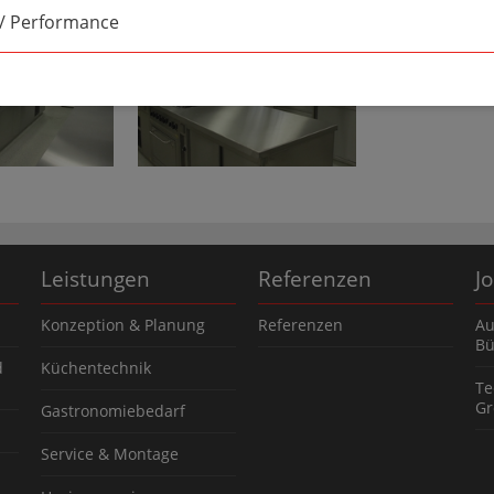
 / Performance
Leistungen
Referenzen
J
Konzeption & Planung
Referenzen
Au
Bü
d
Küchentechnik
Te
Gr
Gastronomiebedarf
Service & Montage