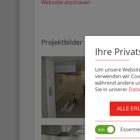
Webseite anschauen
Projektbilder
Ihre Priva
Um unsere Website 
verwenden wir Cook
während andere uns
Sie in unserer
Date
ALLE ER
Essentie