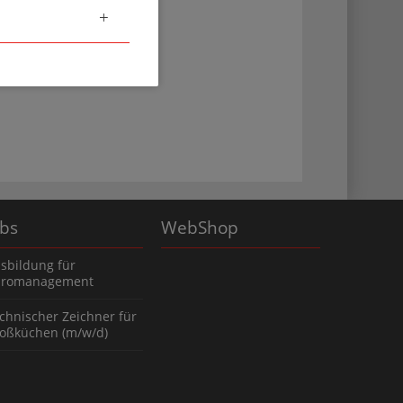
obs
WebShop
sbildung für
romanagement
chnischer Zeichner für
oßküchen (m/w/d)