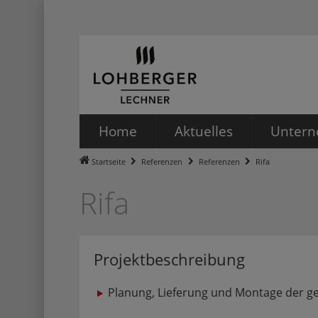
Home
Aktuelles
Unter
NEWS
Ansprech
Startseite
Referenzen
Referenzen
Rifa
Rifa
e-Katalog
Gastrono
Partner
Projektbeschreibung
Planung, Lieferung und Montage der 