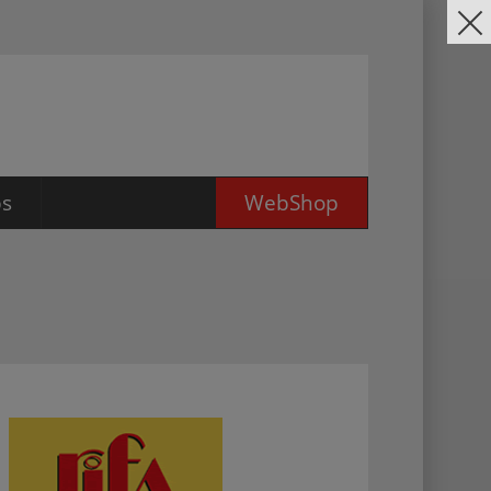
bs
WebShop
ildung für
omanagement
nischer Zeichner für
ßküchen (m/w/d)