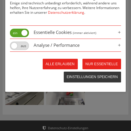
Einige sind technisch unbedingt erforderlich, während andere uns
helfen, Ihre Nutzererfahrung zu verbessern. Weitere Informationen
erhalten Sie in unserer
Datenschutzerklärung
.
Projektbilder
Essentielle Cookies
(immer aktiviert)
Analyse / Performance
ALLE ERLAUBEN
NUR ESSENTIELLE
EINSTELLUNGEN SPEICHERN