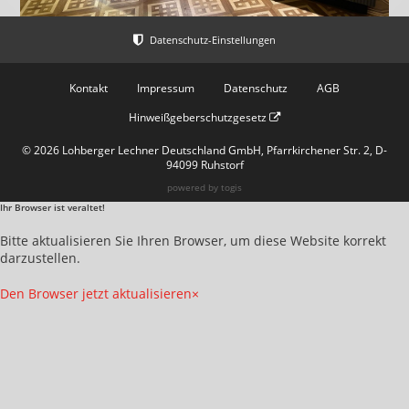
Kontakt
Impressum
Datenschutz
AGB
Hinweißgeberschutzgesetz
© 2026 Lohberger Lechner Deutschland GmbH, Pfarrkirchener Str. 2, D-
94099 Ruhstorf
powered by
togis
Ihr Browser ist veraltet!
Bitte aktualisieren Sie Ihren Browser, um diese Website korrekt
darzustellen.
Den Browser jetzt aktualisieren
×