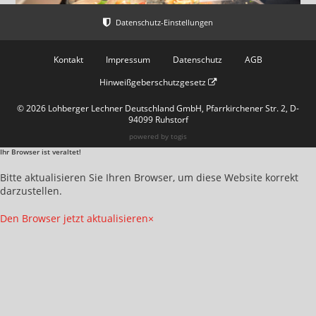
Kontakt
Impressum
Datenschutz
AGB
Hinweißgeberschutzgesetz
© 2026 Lohberger Lechner Deutschland GmbH, Pfarrkirchener Str. 2, D-
94099 Ruhstorf
powered by
togis
Ihr Browser ist veraltet!
Bitte aktualisieren Sie Ihren Browser, um diese Website korrekt
darzustellen.
Den Browser jetzt aktualisieren
×