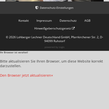
Kontakt
Impressum
Datenschutz
AGB
Hinweißgeberschutzgesetz
© 2026 Lohberger Lechner Deutschland GmbH, Pfarrkirchener Str. 2, D-
94099 Ruhstorf
powered by
togis
Ihr Browser ist veraltet!
Bitte aktualisieren Sie Ihren Browser, um diese Website korrekt
darzustellen.
Den Browser jetzt aktualisieren
×