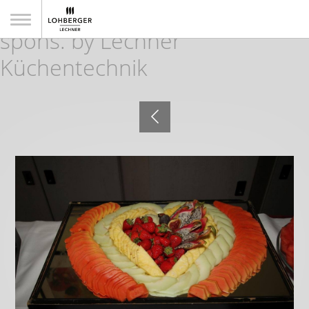
7. Golf WM der Gastronomie
spons. by Lechner
Küchentechnik