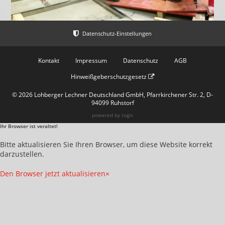
Kontakt
Impressum
Datenschutz
AGB
Hinweißgeberschutzgesetz
© 2026 Lohberger Lechner Deutschland GmbH, Pfarrkirchener Str. 2, D-
94099 Ruhstorf
powered by
togis
Ihr Browser ist veraltet!
Bitte aktualisieren Sie Ihren Browser, um diese Website korrekt
darzustellen.
Den Browser jetzt aktualisieren
×