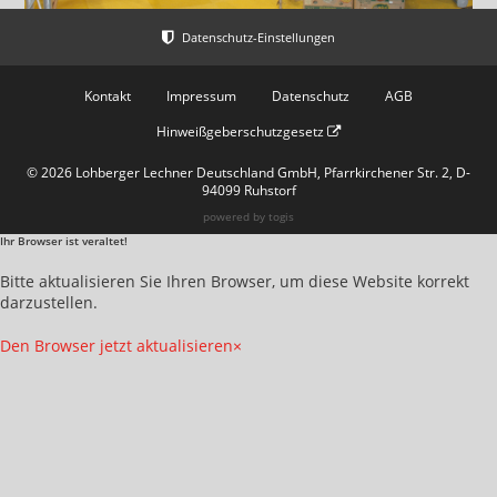
Kontakt
Impressum
Datenschutz
AGB
Hinweißgeberschutzgesetz
© 2026 Lohberger Lechner Deutschland GmbH, Pfarrkirchener Str. 2, D-
94099 Ruhstorf
powered by
togis
Ihr Browser ist veraltet!
Bitte aktualisieren Sie Ihren Browser, um diese Website korrekt
darzustellen.
Den Browser jetzt aktualisieren
×