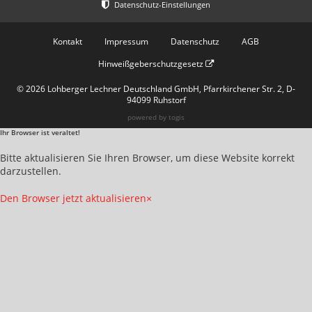
Kontakt
Impressum
Datenschutz
AGB
Hinweißgeberschutzgesetz
© 2026 Lohberger Lechner Deutschland GmbH, Pfarrkirchener Str. 2, D-
94099 Ruhstorf
powered by
togis
Ihr Browser ist veraltet!
Bitte aktualisieren Sie Ihren Browser, um diese Website korrekt
darzustellen.
Den Browser jetzt aktualisieren
×