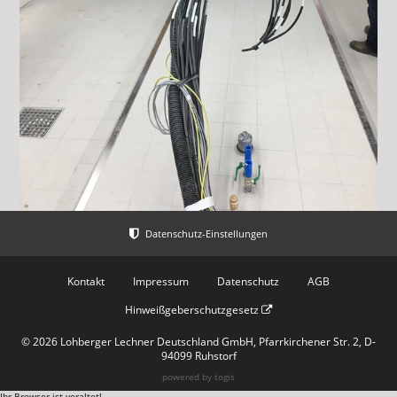
Kontakt
Impressum
Datenschutz
AGB
Hinweißgeberschutzgesetz
© 2026 Lohberger Lechner Deutschland GmbH, Pfarrkirchener Str. 2, D-
94099 Ruhstorf
powered by
togis
Ihr Browser ist veraltet!