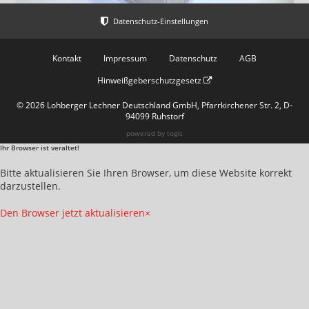
Kontakt
Impressum
Datenschutz
AGB
Hinweißgeberschutzgesetz
© 2026 Lohberger Lechner Deutschland GmbH, Pfarrkirchener Str. 2, D-
94099 Ruhstorf
powered by
togis
Ihr Browser ist veraltet!
Bitte aktualisieren Sie Ihren Browser, um diese Website korrekt
darzustellen.
Den Browser jetzt aktualisieren
×