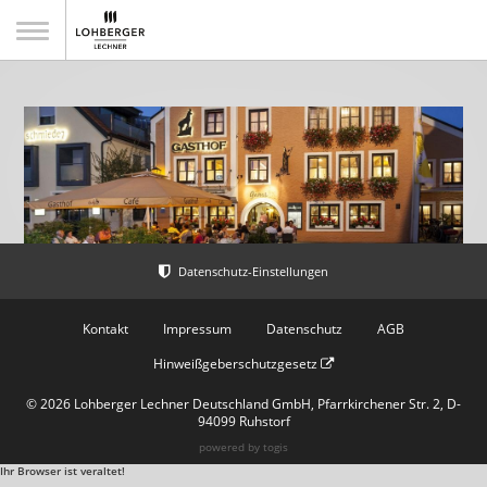
Ringhotel „DIE GAMS“
Kontakt
Impressum
Datenschutz
AGB
Hinweißgeberschutzgesetz
© 2026 Lohberger Lechner Deutschland GmbH, Pfarrkirchener Str. 2, D-
94099 Ruhstorf
powered by
togis
Ihr Browser ist veraltet!