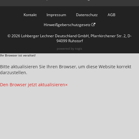
Kontakt
Impressum
Datenschutz
AGB
Hinweißgeberschutzgesetz
© 2026 Lohberger Lechner Deutschland GmbH, Pfarrkirchener Str. 2, D-
94099 Ruhstorf
powered by
togis
Ihr Browser ist veraltet!
Bitte aktualisieren Sie Ihren Browser, um diese Website korrekt
darzustellen.
Den Browser jetzt aktualisieren
×