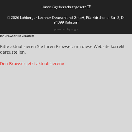
Hinweißgeberschutzgesetz
© 2026 Lohberger Lechner Deutschland GmbH, Pfarrkirchener Str. 2, D-
94099 Ruhstorf
powered by
togis
Ihr Browser ist veraltet!
Bitte aktualisieren Sie Ihren Browser, um diese Website korrekt
darzustellen.
Den Browser jetzt aktualisieren
×