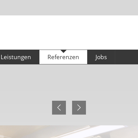
Leistungen
Referenzen
Jobs
Konzeption & Planung
Referenzen
Ausbildung für
Büromanagement
Küchentechnik
Technischer Zeichn
Großküchen (m/w/
Gastronomiebedarf
Service & Montage
Hygieneservice