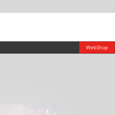
WebShop
er für
d)