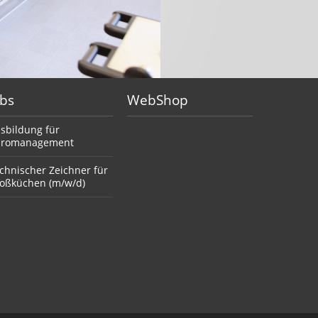
obs
WebShop
sbildung für
romanagement
chnischer Zeichner für
oßküchen (m/w/d)