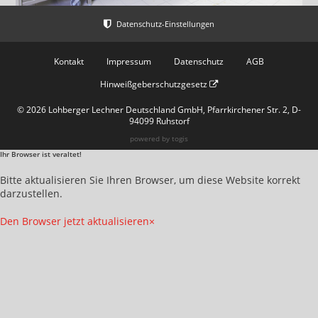
Kontakt
Impressum
Datenschutz
AGB
Hinweißgeberschutzgesetz
© 2026 Lohberger Lechner Deutschland GmbH, Pfarrkirchener Str. 2, D-
94099 Ruhstorf
powered by
togis
Ihr Browser ist veraltet!
Bitte aktualisieren Sie Ihren Browser, um diese Website korrekt
darzustellen.
Den Browser jetzt aktualisieren
×