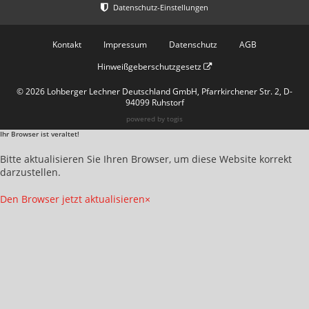
Kontakt
Impressum
Datenschutz
AGB
Hinweißgeberschutzgesetz
© 2026 Lohberger Lechner Deutschland GmbH, Pfarrkirchener Str. 2, D-
94099 Ruhstorf
powered by
togis
Ihr Browser ist veraltet!
Bitte aktualisieren Sie Ihren Browser, um diese Website korrekt
darzustellen.
Den Browser jetzt aktualisieren
×