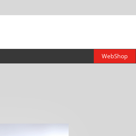
WebShop
er für
d)