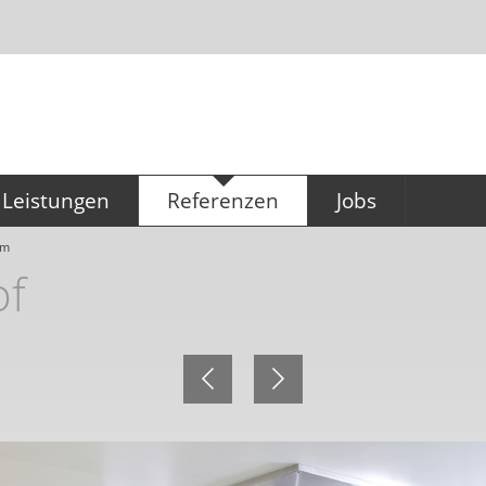
Leistungen
Referenzen
Jobs
Konzeption & Planung
Referenzen
Ausbildung für
um
Büromanagement
of
Küchentechnik
Technischer Zeichn
Großküchen (m/w/
Gastronomiebedarf
Service & Montage
Hygieneservice