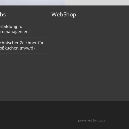
obs
WebShop
sbildung für
romanagement
chnischer Zeichner für
oßküchen (m/w/d)
powered by
togis