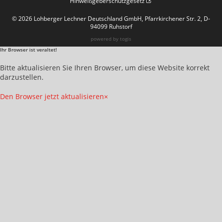
Hinweißgeberschutzgesetz
© 2026 Lohberger Lechner Deutschland GmbH, Pfarrkirchener Str. 2, D-
94099 Ruhstorf
powered by
togis
Ihr Browser ist veraltet!
Bitte aktualisieren Sie Ihren Browser, um diese Website korrekt
darzustellen.
Den Browser jetzt aktualisieren
×