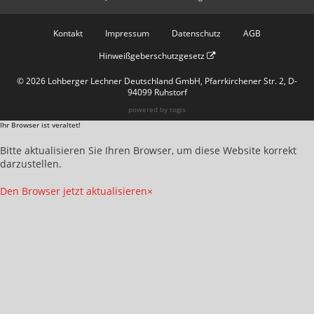
Kontakt
Impressum
Datenschutz
AGB
Hinweißgeberschutzgesetz
© 2026 Lohberger Lechner Deutschland GmbH, Pfarrkirchener Str. 2, D-
94099 Ruhstorf
powered by
togis
Ihr Browser ist veraltet!
Bitte aktualisieren Sie Ihren Browser, um diese Website korrekt
darzustellen.
Den Browser jetzt aktualisieren
×