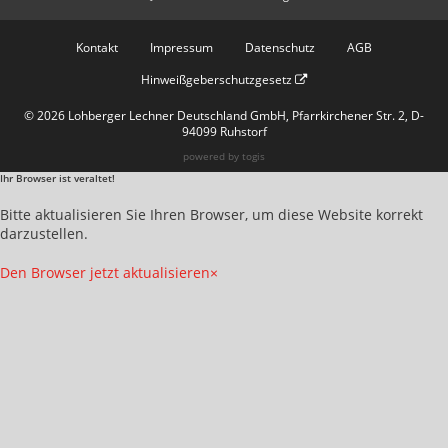
Kontakt
Impressum
Datenschutz
AGB
Hinweißgeberschutzgesetz
© 2026 Lohberger Lechner Deutschland GmbH, Pfarrkirchener Str. 2, D-
94099 Ruhstorf
powered by
togis
Ihr Browser ist veraltet!
Bitte aktualisieren Sie Ihren Browser, um diese Website korrekt
darzustellen.
Den Browser jetzt aktualisieren
×