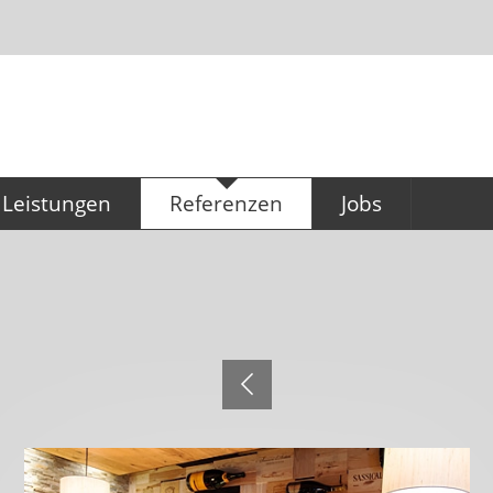
Leistungen
Referenzen
Jobs
Konzeption & Planung
Referenzen
Ausbildung für
Büromanagement
Küchentechnik
Technischer Zeichn
Großküchen (m/w/
Gastronomiebedarf
Service & Montage
Hygieneservice