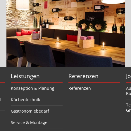
Leistungen
Referenzen
J
Konzeption & Planung
Referenzen
Au
Bü
d
Küchentechnik
Te
Gr
Gastronomiebedarf
Service & Montage