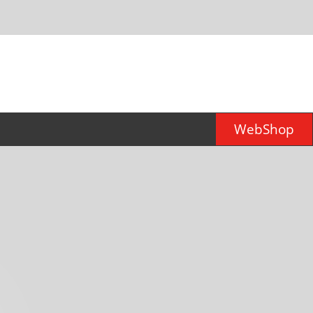
WebShop
er für
d)