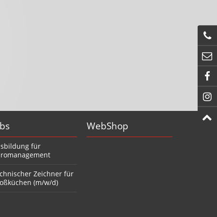
obs
WebShop
sbildung für
romanagement
chnischer Zeichner für
oßküchen (m/w/d)