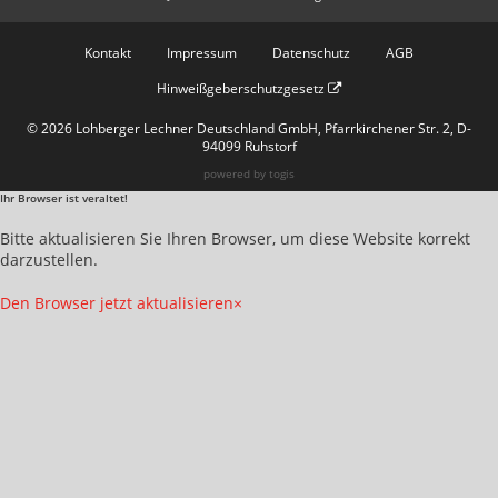
Kontakt
Impressum
Datenschutz
AGB
Hinweißgeberschutzgesetz
© 2026 Lohberger Lechner Deutschland GmbH, Pfarrkirchener Str. 2, D-
94099 Ruhstorf
powered by
togis
Ihr Browser ist veraltet!
Bitte aktualisieren Sie Ihren Browser, um diese Website korrekt
darzustellen.
Den Browser jetzt aktualisieren
×