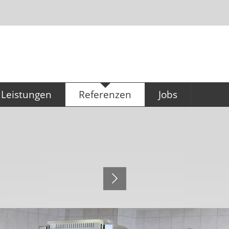
Leistungen
Referenzen
Jobs
Konzeption & Planung
Referenzen
Ausbildung für
Büromanagement
Küchentechnik
Technischer Zeichn
Großküchen (m/w/
Gastronomiebedarf
Service & Montage
Hygieneservice