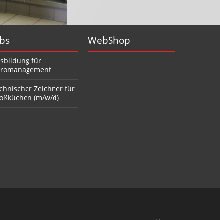
obs
WebShop
sbildung für
romanagement
chnischer Zeichner für
oßküchen (m/w/d)