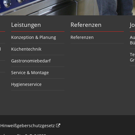
Leistungen
Referenzen
J
Konzeption & Planung
Referenzen
Au
Bü
d
Küchentechnik
Te
Gr
Gastronomiebedarf
Service & Montage
Hygieneservice
Hinweißgeberschutzgesetz