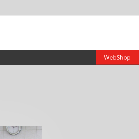
WebShop
er für
d)