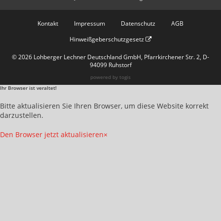
Kontakt
Impressum
Datenschutz
AGB
Hinweißgeberschutzgesetz
© 2026 Lohberger Lechner Deutschland GmbH, Pfarrkirchener Str. 2, D-
94099 Ruhstorf
powered by
togis
Ihr Browser ist veraltet!
Bitte aktualisieren Sie Ihren Browser, um diese Website korrekt
darzustellen.
Den Browser jetzt aktualisieren
×