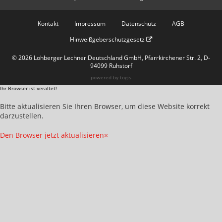
Kontakt
Impressum
Datenschutz
AGB
Hinweißgeberschutzgesetz
© 2026 Lohberger Lechner Deutschland GmbH, Pfarrkirchener Str. 2, D-
94099 Ruhstorf
powered by
togis
Ihr Browser ist veraltet!
Bitte aktualisieren Sie Ihren Browser, um diese Website korrekt
darzustellen.
Den Browser jetzt aktualisieren
×