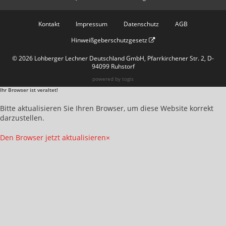
Kontakt
Impressum
Datenschutz
AGB
Hinweißgeberschutzgesetz
© 2026 Lohberger Lechner Deutschland GmbH, Pfarrkirchener Str. 2, D-
94099 Ruhstorf
powered by
togis
Ihr Browser ist veraltet!
Bitte aktualisieren Sie Ihren Browser, um diese Website korrekt
darzustellen.
Den Browser jetzt aktualisieren
×