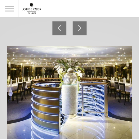
Donauschifffahrt Wurm & Noé