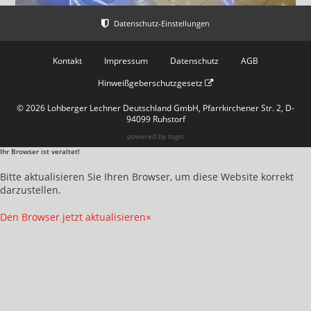
Kontakt
Impressum
Datenschutz
AGB
Hinweißgeberschutzgesetz
© 2026 Lohberger Lechner Deutschland GmbH, Pfarrkirchener Str. 2, D-
94099 Ruhstorf
powered by
togis
Ihr Browser ist veraltet!
Bitte aktualisieren Sie Ihren Browser, um diese Website korrekt
darzustellen.
Den Browser jetzt aktualisieren
×